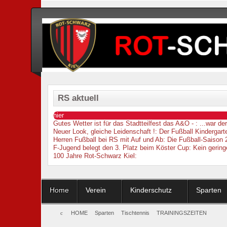
RS aktuell
hier
Gutes Wetter ist für das Stadtteilfest das A&O -
: ...war d
Neuer Look, gleiche Leidenschaft !
: Der Fußball Kindergarte
Herren Fußball bei RS mit Auf und Ab
: Die Fußball-Saison 
F-Jugend belegt den 3. Platz beim Köster Cup
: Kein gering
100 Jahre Rot-Schwarz Kiel
:
Home
Verein
Kinderschutz
Sparten
HOME
Sparten
Tischtennis
TRAININGSZEITEN