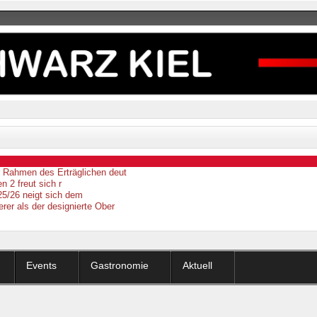
er Rahmen des Erträglichen deut
n 2 freut sich r
25/26 neigt sich dem
erer als der designierte Ober
Events
Gastronomie
Aktuell