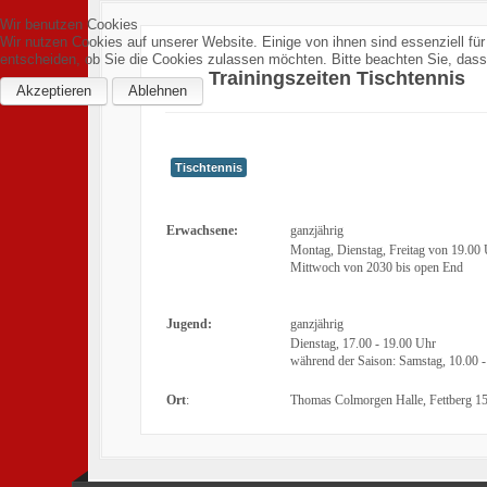
Wir benutzen Cookies
Wir nutzen Cookies auf unserer Website. Einige von ihnen sind essenziell fü
entscheiden, ob Sie die Cookies zulassen möchten. Bitte beachten Sie, dass 
Trainingszeiten Tischtennis
Akzeptieren
Ablehnen
Tischtennis
Erwachsene:
ganzjährig
Montag, Dienstag, Freitag von 19.00
Mittwoch von 2030 bis open End
Jugend:
ganzjährig
Dienstag, 17.00 - 19.00 Uhr
während der Saison: Samstag, 10.00 
Ort
:
Thomas Colmorgen Halle, Fettberg 1