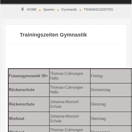
Home
HOME
Sparten
Gymnastik
TRAININGSZEITEN
Verein
Trainingszeiten Gymnastik
Kinderschutz
Sparten
Events
Thomas-Colmorgen
Frauengymnastik 50+
Freitag
Gastronomie
Halle
Thomas-Colmorgen
Rückenschule
Donnerstag
Aktuell
Halle
Johanna-Mestorf-
Rückenschule
Dienstag
Schule
Johanna-Mestorf-
Workout
Dienstag
Schule
Thomas-Colmorgen