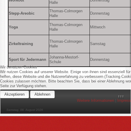
Workout
Donnerstag
Halle
Thomas-Colmorgen
Stepp-Areobic
Donnerstag
Halle
Thomas-Colmorgen
Yoga
Mittwoch
Halle
Thomas-Colmorgen
Zirkeltraining
Samstag
Halle
Johanna-Mestorf-
Sport für Jedermann
Donnerstag
Schule
Wir benutzen Cookies
Wir nutzen Cookies auf unserer Website. Einige von ihnen sind essenziell fü
helfen, diese Website und die Nutzererfahrung zu verbessern (Tracking Cooki
Cookies zulassen möchten. Bitte beachten Sie, dass bei einer Ablehnung womö
Seite zur Verfügung stehen.
Akzeptieren
Ablehnen
Impressum
↑↑↑
Weitere Informationen
|
Impres
Samstag, 08. August 2026