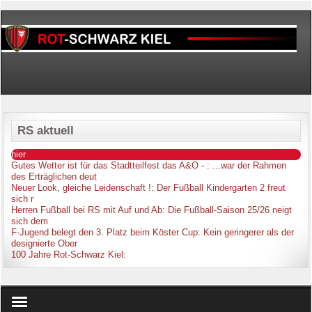
RS aktuell
hier
Gutes Wetter ist für das Stadtteilfest das A&O -
: ...war der Rahmen
des Erträglichen deut
Neuer Look, gleiche Leidenschaft !
: Der Fußball Kindergarten 2 freut
sich r
Herren Fußball bei RS mit Auf und Ab
: Die Fußball-Saison 25/26 neigt
sich dem
F-Jugend belegt den 3. Platz beim Köster Cup
: Kein geringerer als der
designierte Ober
100 Jahre Rot-Schwarz Kiel
: