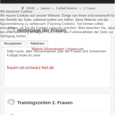
Home
HOME
Sparten
Fußball Senioren
2. Frauen
Wir benutzen Cookies
Wir nutzen Cookies auf unserer Website. Einige von ihnen sind essenziell für
den Betrieb der Seite, während andere uns helfen, diese Website und die
Verein
Nutzererfahrung zu verbessern (Tracking Cookies). Sie können selbst
entscheiden, ob Sie die Cookies zulassen möchten. Bitte beachten Sie, dass
Homepage der Frauen
bei einer Ablehnung womöglich nicht mehr alle Funktionalitäten der Seite zur
Kinderschutz
Verfügung stehen.
Akzeptieren
Ablehnen
Sparten
Weitere Informationen
|
Impressum
Hallo Leute, alles Wissenswertes über den Frauen und Juniorinnen-
Fußball findet ihr unter
Events
frauen.rot-schwarz-kiel.de
Gastronomie
Aktuell
Trainingszeiten 2. Frauen