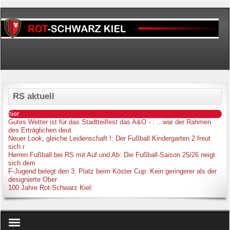
RS aktuell
hier
Gutes Wetter ist für das Stadtteilfest das A&O -
: ...war der Rahmen
des Erträglichen deut
Neuer Look, gleiche Leidenschaft !
: Der Fußball Kindergarten 2 freut
sich r
Herren Fußball bei RS mit Auf und Ab
: Die Fußball-Saison 25/26 neigt
sich dem
F-Jugend belegt den 3. Platz beim Köster Cup
: Kein geringerer als der
designierte Ober
100 Jahre Rot-Schwarz Kiel
: