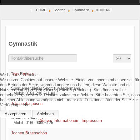
Home
HOME
Sparten
Gymnastik
KONTAKT
Verein
Kinderschutz
Gymnastik
Sparten
Anzeige #
Filter Field
Gesperrt
Events
Tore Enderle
Wir benutzen Cookies
Wir nutzen Cookies auf unserer Website. Einige von ihnen sind essenziell für
Gastronomie
den Betrieb der Seite, während andere uns helfen, diese Website und die
Sportlehrer bietet Sport für Jedermann
Nutzererfahrung zu verbessern (Tracking Cookies). Sie können selbst
Mobil: 0151 240 611 91
entscheiden, ob Sie die Cookies zulassen möchten. Bitte beachten Sie, dass
Aktuell
bei einer Ablehnung womöglich nicht mehr alle Funktionalitäten der Seite zur
Juliane Jacobsen
Verfügung stehen.
Akzeptieren
Ablehnen
Workout Trainerin
Weitere Informationen
|
Impressum
Mobil: 0160-90996125
Jochen Butenschön