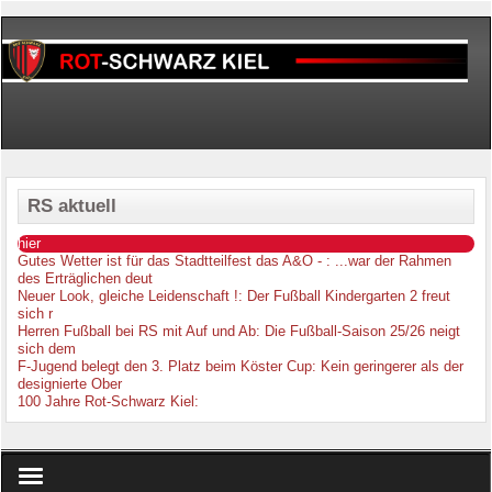
RS aktuell
hier
Gutes Wetter ist für das Stadtteilfest das A&O -
: ...war der Rahmen
des Erträglichen deut
Neuer Look, gleiche Leidenschaft !
: Der Fußball Kindergarten 2 freut
sich r
Herren Fußball bei RS mit Auf und Ab
: Die Fußball-Saison 25/26 neigt
sich dem
F-Jugend belegt den 3. Platz beim Köster Cup
: Kein geringerer als der
designierte Ober
100 Jahre Rot-Schwarz Kiel
: