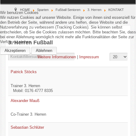
Home
HOME
Sparten
Fußball Senioren
3. Herren
KONTAKT
Wir benutzen Cookies
Wir nutzen Cookies auf unserer Website. Einige von ihnen sind essenziell für
den Betrieb der Seite, während andere uns helfen, diese Website und die
Verein
Nutzererfahrung zu verbessern (Tracking Cookies). Sie können selbst
entscheiden, ob Sie die Cookies zulassen möchten. Bitte beachten Sie, dass
bei einer Ablehnung womöglich nicht mehr alle Funktionalitäten der Seite zur
Kinderschutz
Verfügung stehen.
3. Herren Fußball
Akzeptieren
Ablehnen
Sparten
Anzeige #
Filter Field
Gesperrt
Weitere Informationen
|
Impressum
Events
Patrick Stöcks
Gastronomie
Trainer 3. Herren
Mobil: 0176 4777 8335
Aktuell
Alexander Mauß
Co-Trainer 3. Herren
Sebastian Schlüter