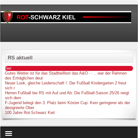
RS aktuell
hier
Gutes Wetter ist für das Stadtteilfest das A&O -
: ...war der Rahmen
des Erträglichen deut
Neuer Look, gleiche Leidenschaft !
: Der Fußball Kindergarten 2 freut
sich r
Herren Fußball bei RS mit Auf und Ab
: Die Fußball-Saison 25/26 neigt
sich dem
F-Jugend belegt den 3. Platz beim Köster Cup
: Kein geringerer als der
designierte Ober
100 Jahre Rot-Schwarz Kiel
: