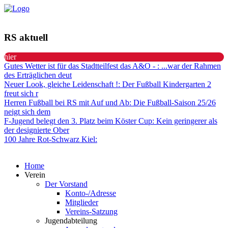
RS aktuell
hier
Gutes Wetter ist für das Stadtteilfest das A&O -
: ...war der Rahmen
des Erträglichen deut
Neuer Look, gleiche Leidenschaft !
: Der Fußball Kindergarten 2
freut sich r
Herren Fußball bei RS mit Auf und Ab
: Die Fußball-Saison 25/26
neigt sich dem
F-Jugend belegt den 3. Platz beim Köster Cup
: Kein geringerer als
der designierte Ober
100 Jahre Rot-Schwarz Kiel
:
Home
Verein
Der Vorstand
Konto-/Adresse
Mitglieder
Vereins-Satzung
Jugendabteilung