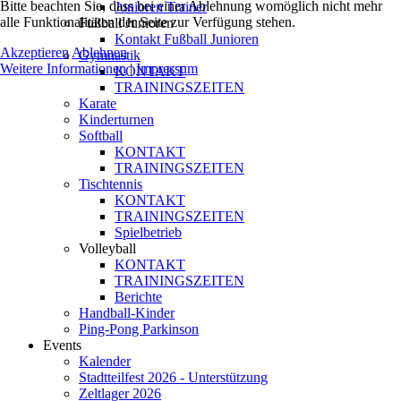
Bitte beachten Sie, dass bei einer Ablehnung womöglich nicht mehr
Junioren Trainer
alle Funktionalitäten der Seite zur Verfügung stehen.
Fußball Junioren
Kontakt Fußball Junioren
Akzeptieren
Ablehnen
Gymnastik
Weitere Informationen
|
Impressum
KONTAKT
TRAININGSZEITEN
Karate
Kinderturnen
Softball
KONTAKT
TRAININGSZEITEN
Tischtennis
KONTAKT
TRAININGSZEITEN
Spielbetrieb
Volleyball
KONTAKT
TRAININGSZEITEN
Berichte
Handball-Kinder
Ping-Pong Parkinson
Events
Kalender
Stadtteilfest 2026 - Unterstützung
Zeltlager 2026