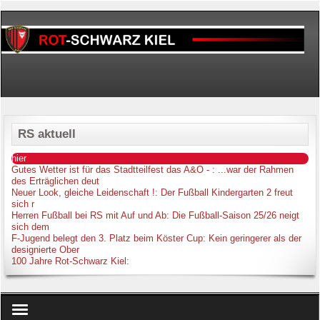
RS aktuell
hier
Gutes Wetter ist für das Stadtteilfest das A&O -
: ...war der Rahmen
des Erträglichen deut
Neuer Look, gleiche Leidenschaft !
: Der Fußball Kindergarten 2 freut
sich r
Herren Fußball bei RS mit Auf und Ab
: Die Fußball-Saison 25/26 neigt
sich dem
F-Jugend belegt den 3. Platz beim Köster Cup
: Kein geringerer als der
designierte Ober
100 Jahre Rot-Schwarz Kiel
: