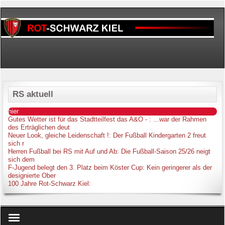
RS aktuell
hier
Gutes Wetter ist für das Stadtteilfest das A&O -
: ...war der Rahmen
des Erträglichen deut
Neuer Look, gleiche Leidenschaft !
: Der Fußball Kindergarten 2 freut
sich r
Herren Fußball bei RS mit Auf und Ab
: Die Fußball-Saison 25/26 neigt
sich dem
F-Jugend belegt den 3. Platz beim Köster Cup
: Kein geringerer als der
designierte Ober
100 Jahre Rot-Schwarz Kiel
: