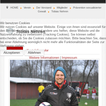
Home
HOME
Verein
Der Vorstand
Mitglieder
Prävention sexualisierter
Gewalt
Tobias Nehren
Verein
Wir benutzen Cookies
Wir nutzen Cookies auf unserer Website. Einige von ihnen sind essenziell für
Kinderschutz
den Betrieb der Seite, während andere uns helfen, diese Website und die
Tobias Nehren
Nutzererfahrung zu verbessern (Tracking Cookies). Sie können selbst
entscheiden, ob Sie die Cookies zulassen möchten. Bitte beachten Sie, dass
Sparten
bei einer Ablehnung womöglich nicht mehr alle Funktionalitäten der Seite zur
Verfügung stehen.
Kontakt
Kontaktformular
Events
Akzeptieren
Ablehnen
Weitere Informationen
|
Impressum
Position:
Gastronomie
Aktuell