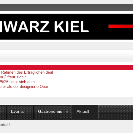
er Rahmen des Erträglichen deut
n 2 freut sich r
25/26 neigt sich dem
erer als der designierte Ober
Events
Gastronomie
Aktuell
chaft !