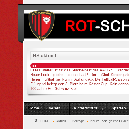
RS aktuell
hier
Gutes Wetter ist für das Stadtteilfest das A&O -
: ...war d
Neuer Look, gleiche Leidenschaft !
: Der Fußball Kindergarte
Herren Fußball bei RS mit Auf und Ab
: Die Fußball-Saison 
F-Jugend belegt den 3. Platz beim Köster Cup
: Kein gering
100 Jahre Rot-Schwarz Kiel
:
Home
Verein
Kinderschutz
Sparten
HOME
Aktuell
Beiträge
Neuer Look, gleiche Leidens