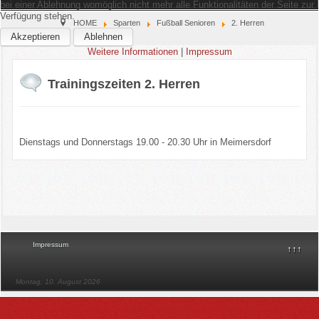
bei einer Ablehnung womöglich nicht mehr alle Funktionalitäten der Seite zur
Verfügung stehen.
Home
HOME
Sparten
Fußball Senioren
2. Herren
Akzeptieren
Ablehnen
Weitere Informationen
|
Impressum
Verein
Trainingszeiten 2. Herren
Kinderschutz
Sparten
Dienstags und Donnerstags 19.00 - 20.30 Uhr in Meimersdorf
Events
Gastronomie
Aktuell
Impressum
↑↑↑
Montag, 10. August 2026