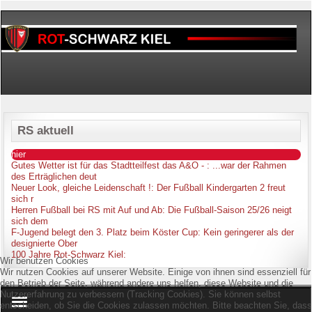
RS aktuell
hier
Gutes Wetter ist für das Stadtteilfest das A&O -
: ...war der Rahmen
des Erträglichen deut
Neuer Look, gleiche Leidenschaft !
: Der Fußball Kindergarten 2 freut
sich r
Herren Fußball bei RS mit Auf und Ab
: Die Fußball-Saison 25/26 neigt
sich dem
F-Jugend belegt den 3. Platz beim Köster Cup
: Kein geringerer als der
designierte Ober
100 Jahre Rot-Schwarz Kiel
:
Wir benutzen Cookies
Wir nutzen Cookies auf unserer Website. Einige von ihnen sind essenziell für
den Betrieb der Seite, während andere uns helfen, diese Website und die
Nutzererfahrung zu verbessern (Tracking Cookies). Sie können selbst
entscheiden, ob Sie die Cookies zulassen möchten. Bitte beachten Sie, dass