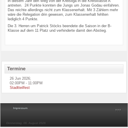
in diesem Jahr den Weg von der Kreisliga in die Kreisklasse A
antreten. 24 Punkte konnten die Jungs um Jonas Godau einfahren.
Das reichte allerdings nicht zum Klassenerhalt. Mit 3 Zählern mehr
wäre die Relegation drin gewesen, zum Klassenerhalt fehlten
lediglich 4 Punkte.
Die 3. Herren um Patrick Stöcks beendete die Saison in der B-
Klasse auf dem 11 Platz und verhinderte damit den Abstieg.
Termine
26 Jun 2026
;
02:00PM
-
11:00PM
Stadtteilfest
Impressum
↑↑↑
Donnerstag, 06. August 2026