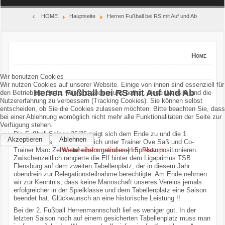
Home
HOME
Hauptseite
Herren Fußball bei RS mit Auf und Ab
Verein
Home
Kinderschutz
Wir benutzen Cookies
Wir nutzen Cookies auf unserer Website. Einige von ihnen sind essenziell für
Sparten
Herren Fußball bei RS mit Auf und Ab
den Betrieb der Seite, während andere uns helfen, diese Website und die
Nutzererfahrung zu verbessern (Tracking Cookies). Sie können selbst
entscheiden, ob Sie die Cookies zulassen möchten. Bitte beachten Sie, dass
Events
bei einer Ablehnung womöglich nicht mehr alle Funktionalitäten der Seite zur
Verfügung stehen.
Gastronomie
Die Fußball-Saison 25/26 neigt sich dem Ende zu und die 1.
Akzeptieren
Ablehnen
Herrenmannschaft konnte sich unter Trainer Ove Saß und Co-
Trainer Marc Zeller auf einem grandiosen 5. Platz positionieren.
Weitere Informationen
|
Impressum
Aktuell
Zwischenzeitlich rangierte die Elf hinter dem Ligaprimus TSB
Flensburg auf dem zweiten Tabellenplatz, der in diesem Jahr
obendrein zur Relegationsteilnahme berechtigte. Am Ende nehmen
wir zur Kenntnis, dass keine Mannschaft unseres Vereins jemals
erfolgreicher in der Spielklasse und dem Tabellenplatz eine Saison
beendet hat. Glückwunsch an eine historische Leistung !!
Bei der 2. Fußball Herrenmannschaft lief es weniger gut. In der
letzten Saison noch auf einem gesicherten Tabellenplatz muss man