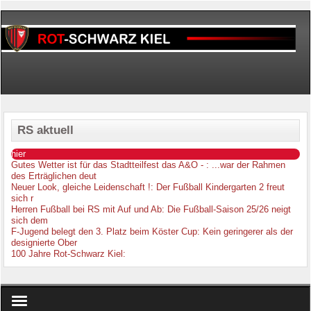
RS aktuell
hier
Gutes Wetter ist für das Stadtteilfest das A&O -
: ...war der Rahmen
des Erträglichen deut
Neuer Look, gleiche Leidenschaft !
: Der Fußball Kindergarten 2 freut
sich r
Herren Fußball bei RS mit Auf und Ab
: Die Fußball-Saison 25/26 neigt
sich dem
F-Jugend belegt den 3. Platz beim Köster Cup
: Kein geringerer als der
designierte Ober
100 Jahre Rot-Schwarz Kiel
: