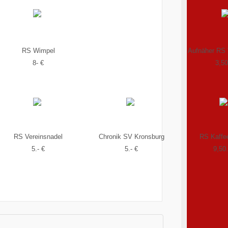
RS Wimpel
Aufnäher RS 
8- €
3,50
RS Vereinsnadel
Chronik SV Kronsburg
RS Kaffe
5.- €
5.- €
9,50.