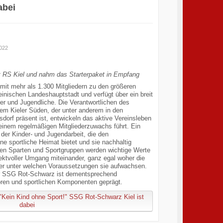
abei
2022
t RS Kiel und nahm das Starterpaket in Empfang
mit mehr als 1.300 Mitgliedern zu den größeren
einischen Landeshauptstadt und verfügt über ein breit
er und Jugendliche. Die Verantwortlichen des
dem Kieler Süden, der unter anderem in den
dorf präsent ist, entwickeln das aktive Vereinsleben
 einem regelmäßigen Mitgliederzuwachs führt. Ein
 der Kinder- und Jugendarbeit, die den
e sportliche Heimat bietet und sie nachhaltig
ichen Sparten und Sportgruppen werden wichtige Werte
pektvoller Umgang miteinander, ganz egal woher die
 unter welchen Voraussetzungen sie aufwachsen.
r SSG Rot-Schwarz ist dementsprechend
oren und sportlichen Komponenten geprägt.
"Kein Kind ohne Sport!" SSG Rot-Schwarz Kiel ist
dabei