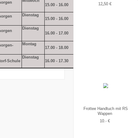
Mittwoch
morgen
Birte
12
,
50 €
15.00 - 16.00
Lisa Anker
Bonacker
Dienstag
morgen
Kerstin
15.00 - 16.00
NN
Bock
Dienstag
Daniela
morgen
Kerstin
16.00 - 17.00
Senkbeil-
Bock
Klein
Montag
orgen-
17.00 - 18.00
NN
NN
Dienstag
Doreen
Anja
orf-Schule
16.00 - 17.30
Sandten
Rockenmaier
Frottee Handtuch mit RS
Wappen
10.- €