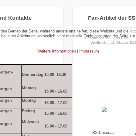
und Kontakte
Fan-Artikel der S
r den Betrieb der Seite, während andere uns helfen, diese Website und die Nu
bei einer Ablehnung womöglich nicht mehr alle Funktionalitäten der Seite zur
Geschrieben von
Super User
Veröffentlicht: 11. Oktober 201
Weitere Informationen
|
Impressum
orgen-
Lara
15.00- 16.30
Silas Jahn
Donnerstag
Wunsch
Montag
morgen
Theresa
Svenja
15.00 - 16.00
Müller
Harbach
morgen
Montag
Merle
Angelika
16.00 - 17.00
Carstensen
Uhde
morgen
Freitag
Henrik
Tobias
15.00 - 16.00
Delfs
Diewock
Mittwoch
morgen
Ina
16.00 - 17.00
Nina Carlsen
Gerhardt
RS Basecap