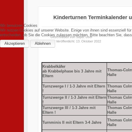
Kinderturnen Terminkalender 
Wir benutzen Cookies
Wir nutzen Cookies auf unserer Website. Einige von ihnen sind essenziell fü
entscheiden, ob Sie die Cookies zulassen möchten. Bitte beachten Sie, dass 
Geschrieben von
Super User
Veröffentlicht: 13. Oktober 2022
Akzeptieren
Ablehnen
Krabbelkäfer
Thomas-Colm
ab Krabbelphase bis 3 Jahre mit
Halle
Eltern
Turnzwerge I / 1-3 Jahre mit Eltern
Thomas Col
!
Halle
Turnzwerge II / 1-3 Jahre mit Eltern
Thomas Col
!
Halle
Turnzwerge III / 1-3 Jahre mit
Thomas Col
Eltern !
Halle
Thomas Col
Turnminis II mit Eltern 3-4 Jahre
Halle