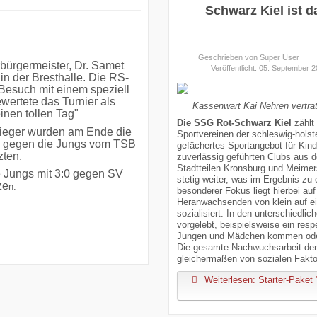
Schwarz Kiel ist d
Geschrieben von
Super User
rbürgermeister, Dr. Samet
Veröffentlicht: 05. September 
in der Bresthalle. Die RS-
 Besuch mit einem speziell
ewertete das Turnier als
Kassenwart Kai Nehren vertra
inen tollen Tag"
Die SSG Rot-Schwarz Kiel
zählt 
sieger wurden am Ende die
Sportvereinen der schleswig-holst
:1 gegen die Jungs vom TSB
gefächertes Sportangebot für Kind
zten.
zuverlässig geführten Clubs aus 
Stadtteilen Kronsburg und Meimers
e Jungs mit 3:0 gegen SV
stetig weiter, was im Ergebnis zu
ze
n.
besonderer Fokus liegt hierbei auf
Heranwachsenden von klein auf ein
sozialisiert. In den unterschiedl
vorgelebt, beispielsweise ein res
Jungen und Mädchen kommen oder
Die gesamte Nachwuchsarbeit de
gleichermaßen von sozialen Fakt
Weiterlesen: Starter-Paket 