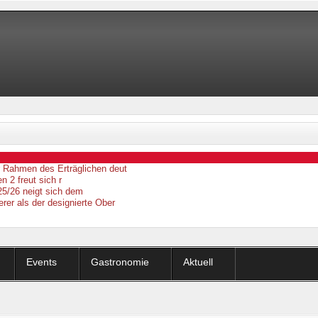
er Rahmen des Erträglichen deut
n 2 freut sich r
25/26 neigt sich dem
erer als der designierte Ober
Events
Gastronomie
Aktuell