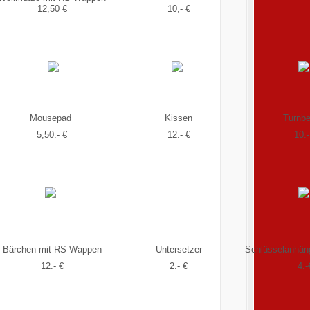
12,50 €
10,- €
Mousepad
Kissen
Turnbe
5,50.- €
12.- €
10.-
Bärchen mit RS Wappen
Untersetzer
Schlüsselanhäng
12.- €
2.- €
4.-