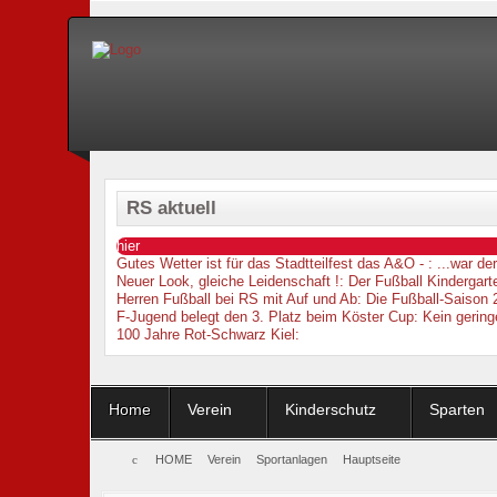
RS aktuell
hier
Gutes Wetter ist für das Stadtteilfest das A&O -
: ...war d
Neuer Look, gleiche Leidenschaft !
: Der Fußball Kindergarte
Herren Fußball bei RS mit Auf und Ab
: Die Fußball-Saison 
F-Jugend belegt den 3. Platz beim Köster Cup
: Kein gering
100 Jahre Rot-Schwarz Kiel
:
Home
Verein
Kinderschutz
Sparten
HOME
Verein
Sportanlagen
Hauptseite