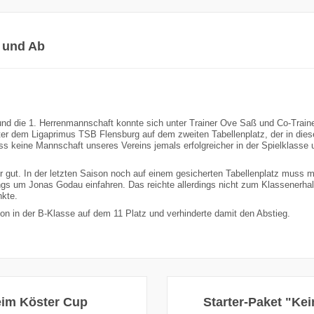
f und Ab
nd die 1. Herrenmannschaft konnte sich unter Trainer Ove Saß und Co-Traine
hinter dem Ligaprimus TSB Flensburg auf dem zweiten Tabellenplatz, der in di
s keine Mannschaft unseres Vereins jemals erfolgreicher in der Spielklasse 
r gut. In der letzten Saison noch auf einem gesicherten Tabellenplatz muss m
gs um Jonas Godau einfahren. Das reichte allerdings nicht zum Klassenerhalt
nkte.
on in der B-Klasse auf dem 11 Platz und verhinderte damit den Abstieg.
beim Köster Cup
Starter-Paket "Ke