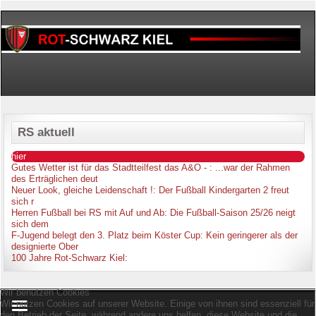
RS aktuell
hier
Gutes Wetter ist für das Stadtteilfest das A&O -
: ...war der Rahmen
des Erträglichen deut
Neuer Look, gleiche Leidenschaft !
: Der Fußball Kindergarten 2 freut
sich r
Herren Fußball bei RS mit Auf und Ab
: Die Fußball-Saison 25/26 neigt
sich dem
F-Jugend belegt den 3. Platz beim Köster Cup
: Kein geringerer als der
designierte Ober
100 Jahre Rot-Schwarz Kiel
:
Wir benutzen Cookies
Wir nutzen Cookies auf unserer Website. Einige von ihnen sind essenziell für
den Betrieb der Seite, während andere uns helfen, diese Website und die