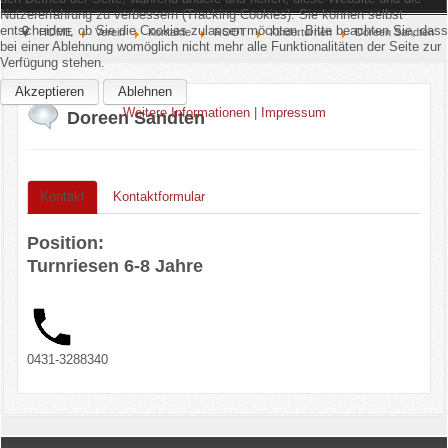
Nutzererfahrung zu verbessern (Tracking Cookies). Sie können selbst
entscheiden, ob Sie die Cookies zulassen möchten. Bitte beachten Sie, dass
Home
HOME
Verein
Kontakte
ROOT
Kinderturnen
Doreen Sandten
bei einer Ablehnung womöglich nicht mehr alle Funktionalitäten der Seite zur
Verfügung stehen.
Verein
Akzeptieren
Ablehnen
Weitere Informationen
|
Impressum
Doreen Sandten
Kinderschutz
Sparten
Kontakt
Kontaktformular
Events
Position:
Gastronomie
Turnriesen 6-8 Jahre
Aktuell
0431-3288340