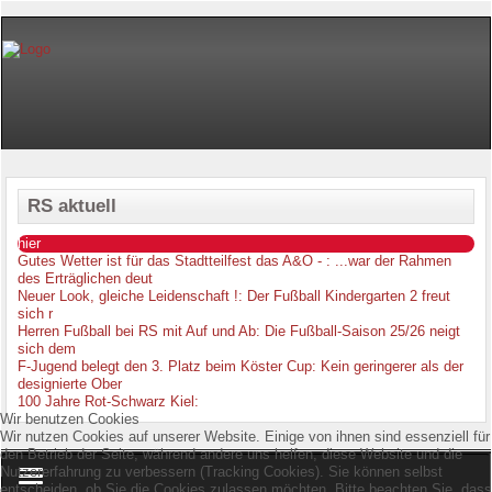
RS aktuell
hier
Gutes Wetter ist für das Stadtteilfest das A&O -
: ...war der Rahmen
des Erträglichen deut
Neuer Look, gleiche Leidenschaft !
: Der Fußball Kindergarten 2 freut
sich r
Herren Fußball bei RS mit Auf und Ab
: Die Fußball-Saison 25/26 neigt
sich dem
F-Jugend belegt den 3. Platz beim Köster Cup
: Kein geringerer als der
designierte Ober
100 Jahre Rot-Schwarz Kiel
:
Wir benutzen Cookies
Wir nutzen Cookies auf unserer Website. Einige von ihnen sind essenziell für
den Betrieb der Seite, während andere uns helfen, diese Website und die
Nutzererfahrung zu verbessern (Tracking Cookies). Sie können selbst
entscheiden, ob Sie die Cookies zulassen möchten. Bitte beachten Sie, dass