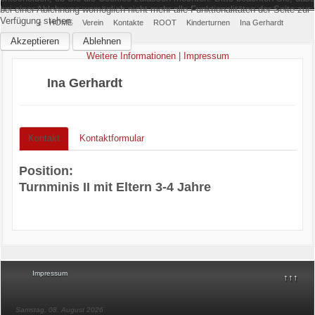
bei einer Ablehnung womöglich nicht mehr alle Funktionalitäten der Seite zur
Verfügung stehen.
Home
HOME
Verein
Kontakte
ROOT
Kinderturnen
Ina Gerhardt
Akzeptieren
Ablehnen
Verein
Weitere Informationen
|
Impressum
Ina Gerhardt
Kinderschutz
Sparten
Kontakt
Kontaktformular
Events
Position:
Gastronomie
Turnminis II mit Eltern 3-4 Jahre
Aktuell
Impressum
↑↑↑
Samstag, 08. August 2026