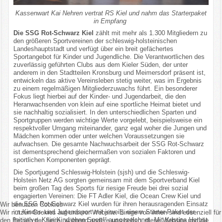
Kassenwart Kai Nehren vertrat RS Kiel und nahm das Starterpaket
in Empfang
Die SSG Rot-Schwarz Kiel
zählt mit mehr als 1.300 Mitgliedern zu
den größeren Sportvereinen der schleswig-holsteinischen
Landeshauptstadt und verfügt über ein breit gefächertes
Sportangebot für Kinder und Jugendliche. Die Verantwortlichen des
zuverlässig geführten Clubs aus dem Kieler Süden, der unter
anderem in den Stadtteilen Kronsburg und Meimersdorf präsent ist,
entwickeln das aktive Vereinsleben stetig weiter, was im Ergebnis
zu einem regelmäßigen Mitgliederzuwachs führt. Ein besonderer
Fokus liegt hierbei auf der Kinder- und Jugendarbeit, die den
Heranwachsenden von klein auf eine sportliche Heimat bietet und
sie nachhaltig sozialisiert. In den unterschiedlichen Sparten und
Sportgruppen werden wichtige Werte vorgelebt, beispielsweise ein
respektvoller Umgang miteinander, ganz egal woher die Jungen und
Mädchen kommen oder unter welchen Voraussetzungen sie
aufwachsen. Die gesamte Nachwuchsarbeit der SSG Rot-Schwarz
ist dementsprechend gleichermaßen von sozialen Faktoren und
sportlichen Komponenten geprägt.
Die Sportjugend Schleswig-Holstein (sjsh) und die Schleswig-
Holstein Netz AG sorgten gemeinsam mit dem Sportverband Kiel
beim großen Tag des Sports für riesige Freude bei drei sozial
engagierten Vereinen: Die FT Adler Kiel, die Ocean Crew Kiel und
die SSG Rot-Schwarz Kiel wurden für ihren herausragenden Einsatz
Wir benutzen Cookies
im Kinder- und Jugendsport mit jeweils einem Starter-Paket der
Wir nutzen Cookies auf unserer Website. Einige von ihnen sind essenziell für
Initiative „Kein Kind ohne Sport!“ ausgezeichnet. Mit Kristina Herbst
den Betrieb der Seite, während andere uns helfen, diese Website und die