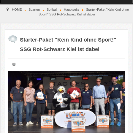
Home
HOME
Sparten
Softball
Hauptseite
Starter-Paket "Kein Kind ohne
Sport!" SSG Rot-Schwarz Kiel ist dabei
Verein
Kinderschutz
Starter-Paket "Kein Kind ohne Sport!"
SSG Rot-Schwarz Kiel ist dabei
Sparten
Events
Gastronomie
Aktuell