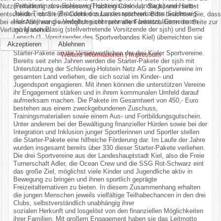
(Präsidentin des Schleswig-Holsteinischen Landtags) und Hans-
Nutzererfahrung zu verbessern (Tracking Cookies). Sie können selbst
Jakob Tiessen (Präsident des Landessportverbandes Schleswig-
entscheiden, ob Sie die Cookies zulassen möchten. Bitte beachten Sie, dass
Holstein) war die Verleihung sehr prominent besetzt. Gemeinsam
bei einer Ablehnung womöglich nicht mehr alle Funktionalitäten der Seite zur
mit Marion Blasig (stellvertretende Vorsitzende der sjsh) und Bernd
Verfügung stehen.
Lensch (1. Vorsitzender des Sportverbandes Kiel) überreichten sie
Akzeptieren
Ablehnen
die
Starter-Pakete an die Verantwortlichen der drei Kieler Sportvereine.
Weitere Informationen
|
Impressum
Bereits seit zehn Jahren werden die Starter-Pakete der sjsh mit
Unterstützung der Schleswig-Holstein Netz AG an Sportvereine im
gesamten Land verliehen, die sich sozial im Kinder- und
Jugendsport engagieren. Mit ihnen können die unterstützen Vereine
ihr Engagement stärken und in ihrem kommunalen Umfeld darauf
aufmerksam machen. Die Pakete im Gesamtwert von 450,- Euro
bestehen aus einem zweckgebundenen Zuschuss,
Trainingsmaterialien sowie einem Aus- und Fortbildungsgutschein.
Unter anderem bei der Bewältigung finanzieller Hürden sowie bei der
Integration und Inklusion junger Sportlerinnen und Sportler stellen
die Starter-Pakete eine hilfreiche Förderung dar. Im Laufe der Jahre
wurden insgesamt bereits über 330 dieser Starter-Pakete verliehen.
Die drei Sportvereine aus der Landeshauptstadt Kiel, also die Freie
Turnerschaft Adler, die Ocean Crew und die SSG Rot-Schwarz eint
das große Ziel, möglichst viele Kinder und Jugendliche aktiv in
Bewegung zu bringen und ihnen sportlich geprägte
Freizeitalternativen zu bieten. In diesem Zusammenhang erhalten
die jungen Menschen jeweils vielfältige Teilhabechancen in den drei
Clubs, selbstverständlich unabhängig ihrer
sozialen Herkunft und losgelöst von den finanziellen Möglichkeiten
ihrer Familien. Mit großem Engagement haben sie das Leitmotto