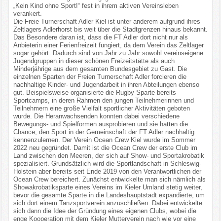
„Kein Kind ohne Sport!“ fest in ihrem aktiven Vereinsleben
verankert.
Die Freie Turnerschaft Adler Kiel ist unter anderem aufgrund ihres
Zeltlagers Adlerhorst bis weit über die Stadtgrenzen hinaus bekannt.
Das Besondere daran ist, dass die FT Adler dort nicht nur als
Anbieterin einer Ferienfreizeit fungiert, da dem Verein das Zeltlager
sogar gehört. Dadurch sind von Jahr zu Jahr sowohl vereinseigene
Jugendgruppen in dieser schönen Freizeitstätte als auch
Minderjährige aus dem gesamten Bundesgebiet zu Gast. Die
einzelnen Sparten der Freien Turnerschaft Adler forcieren die
nachhaltige Kinder- und Jugendarbeit in ihren Abteilungen ebenso
gut. Beispielsweise organisierte die Rugby-Sparte bereits
Sportcamps, in deren Rahmen den jungen Teilnehmerinnen und
Teilnehmern eine große Vielfalt sportlicher Aktivitäten geboten
wurde. Die Heranwachsenden konnten dabei verschiedene
Bewegungs- und Spielformen ausprobieren und sie hatten die
Chance, den Sport in der Gemeinschaft der FT Adler nachhaltig
kennenzulernen. Der Verein Ocean Crew Kiel wurde im Sommer
2022 neu gegründet. Damit ist die Ocean Crew der erste Club im
Land zwischen den Meeren, der sich auf Show- und Sportakrobatik
spezialisiert. Grundsätzlich wird die Sportlandschaft in Schleswig-
Holstein aber bereits seit Ende 2019 von den Verantwortlichen der
Ocean Crew bereichert. Zunächst entwickelte man sich nämlich als
Showakrobatiksparte eines Vereins im Kieler Umland stetig weiter,
bevor die gesamte Sparte in die Landeshauptstadt expandierte, um
sich dort einem Tanzsportverein anzuschließen. Dabei entwickelte
sich dann die Idee der Gründung eines eigenen Clubs, wobei die
enge Kooperation mit dem Kieler Mutterverein nach wie vor eine