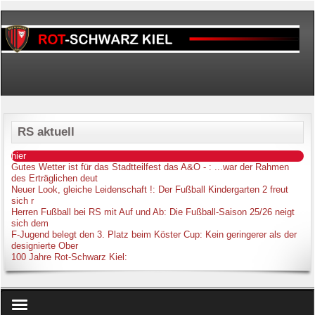
RS aktuell
hier
Gutes Wetter ist für das Stadtteilfest das A&O -
: ...war der Rahmen
des Erträglichen deut
Neuer Look, gleiche Leidenschaft !
: Der Fußball Kindergarten 2 freut
sich r
Herren Fußball bei RS mit Auf und Ab
: Die Fußball-Saison 25/26 neigt
sich dem
F-Jugend belegt den 3. Platz beim Köster Cup
: Kein geringerer als der
designierte Ober
100 Jahre Rot-Schwarz Kiel
: