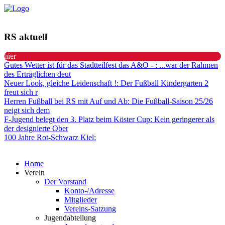
RS aktuell
hier
Gutes Wetter ist für das Stadtteilfest das A&O -
: ...war der Rahmen
des Erträglichen deut
Neuer Look, gleiche Leidenschaft !
: Der Fußball Kindergarten 2
freut sich r
Herren Fußball bei RS mit Auf und Ab
: Die Fußball-Saison 25/26
neigt sich dem
F-Jugend belegt den 3. Platz beim Köster Cup
: Kein geringerer als
der designierte Ober
100 Jahre Rot-Schwarz Kiel
:
Home
Verein
Der Vorstand
Konto-/Adresse
Mitglieder
Vereins-Satzung
Jugendabteilung