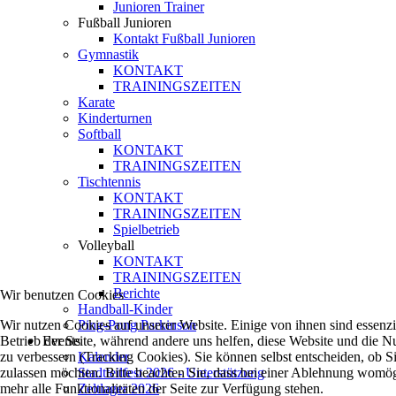
Junioren Trainer
Fußball Junioren
Kontakt Fußball Junioren
Gymnastik
KONTAKT
TRAININGSZEITEN
Karate
Kinderturnen
Softball
KONTAKT
TRAININGSZEITEN
Tischtennis
KONTAKT
TRAININGSZEITEN
Spielbetrieb
Volleyball
KONTAKT
TRAININGSZEITEN
Berichte
Wir benutzen Cookies
Handball-Kinder
Wir nutzen Cookies auf unserer Website. Einige von ihnen sind essenzie
Ping-Pong Parkinson
Betrieb der Seite, während andere uns helfen, diese Website und die N
Events
zu verbessern (Tracking Cookies). Sie können selbst entscheiden, ob S
Kalender
zulassen möchten. Bitte beachten Sie, dass bei einer Ablehnung womög
Stadtteilfest 2026 - Unterstützung
mehr alle Funktionalitäten der Seite zur Verfügung stehen.
Zeltlager 2026