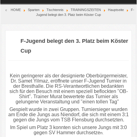
Home
HOME
Sparten
Tischtennis
TRAININGSZEITEN
Hauptseite
F-
Jugend belegt den 3. Platz beim Köster Cup
Verein
Kinderschutz
F-Jugend belegt den 3. Platz beim Köster
Cup
Sparten
Events
Kein geringerer als der designierte Oberbürgermeister,
Dr. Samet Yilmaz, eröffnete unser F-Jugend Turnier in
Gastronomie
der Bresthalle. Die RS-Verantwortlichen bedankten
sich für den Besuch mit einem speziell beflockten "OB-
Aktuell
Shirt". Trainer Murat bewertete das Turnier als
gelungene Veranstaltung und "einen tollen Tag"
Gespielt wurde in zwei Gruppen. Turniersieger wurden
am Ende die Jungs aus Niendorf, die sich mit einem 3:1
gegen die Jungs vom TSB Flensburg durchsetzten.
Im Spiel um Platz 3 konnten sich unsere Jungs mit 3:0
gegen SV Hammer durchsetze
n.