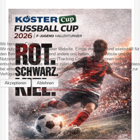
Wir benutzen Cookies
Wir nutzen Cookies auf unserer Website. Einige von ihnen sind essenziell für
den Betrieb der Seite, während andere uns helfen, diese Website und die
Nutzererfahrung zu verbessern (Tracking Cookies). Sie können selbst
entscheiden, ob Sie die Cookies zulassen möchten. Bitte beachten Sie, dass
bei einer Ablehnung womöglich nicht mehr alle Funktionalitäten der Seite zur
Verfügung stehen.
Akzeptieren
Ablehnen
Weitere Informationen
|
Impressum