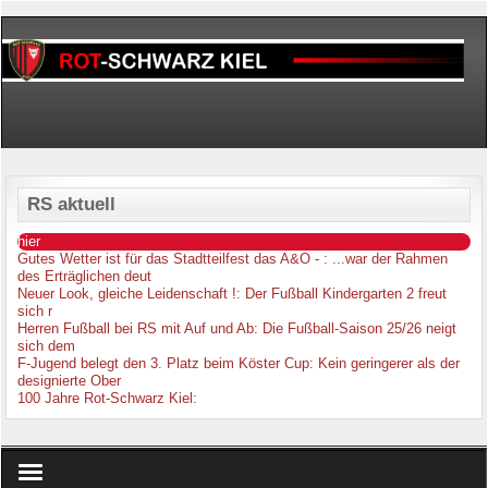
RS aktuell
hier
Gutes Wetter ist für das Stadtteilfest das A&O -
: ...war der Rahmen
des Erträglichen deut
Neuer Look, gleiche Leidenschaft !
: Der Fußball Kindergarten 2 freut
sich r
Herren Fußball bei RS mit Auf und Ab
: Die Fußball-Saison 25/26 neigt
sich dem
F-Jugend belegt den 3. Platz beim Köster Cup
: Kein geringerer als der
designierte Ober
100 Jahre Rot-Schwarz Kiel
: